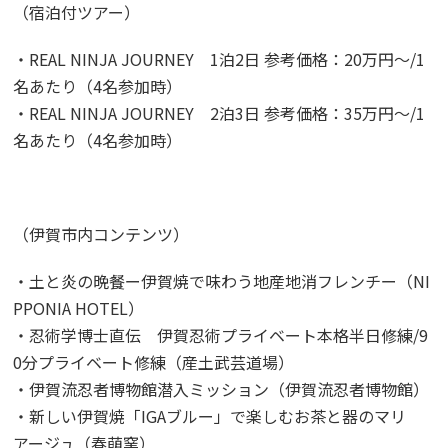
（宿泊付ツアー）
・REAL NINJA JOURNEY 1泊2日 参考価格：20万円〜/1
名あたり（4名参加時）
・REAL NINJA JOURNEY 2泊3日 参考価格：35万円〜/1
名あたり（4名参加時）
（伊賀市内コンテンツ）
・土と炎の晩餐ー伊賀焼で味わう地産地消フレンチー（NI
PPONIA HOTEL）
・忍術学博士直伝 伊賀忍術プライベート本格半日修練/9
0分プライベート修練（産土武芸道場）
・伊賀流忍者博物館潜入ミッション（伊賀流忍者博物館）
・新しい伊賀焼「IGAブルー」で楽しむお茶と器のマリ
アージュ（春萌窯）