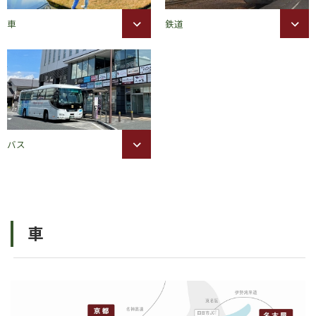
車
鉄道
バス
車