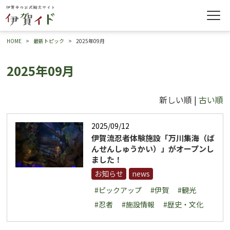
HOME
最新トピック
2025年09月
2025年09月
新しい順 |
古い順
2025/09/12
伊賀流忍者体験施設「万川集海（ば
んせんしゅうかい）」がオープンし
ました！
お知らせ
news
#ピックアップ
#伊賀
#観光
#忍者
#施設情報
#歴史・文化