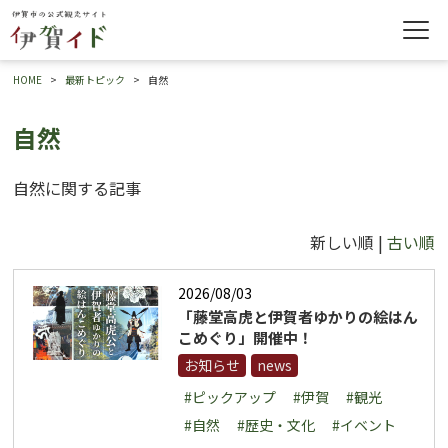
HOME
最新トピック
自然
自然
自然に関する記事
新しい順 |
古い順
2026/08/03
「藤堂高虎と伊賀者ゆかりの絵はん
こめぐり」開催中！
お知らせ
news
#ピックアップ
#伊賀
#観光
#自然
#歴史・文化
#イベント