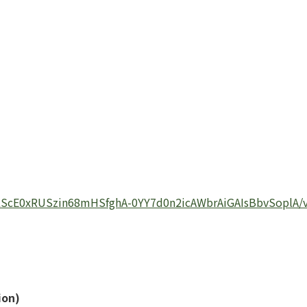
pQLScE0xRUSzin68mHSfghA-0YY7d0n2icAWbrAiGAIsBbvSoplA/v
ion)