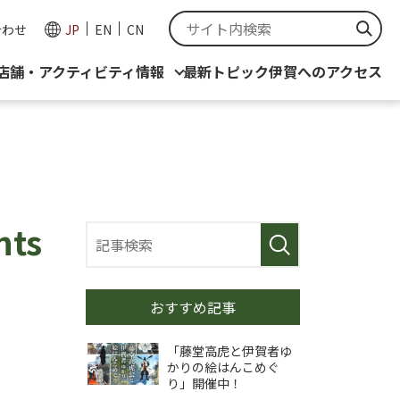
合わせ
JP
EN
CN
店舗・アクティビティ情報
最新トピック
伊賀へのアクセス
nts
おすすめ記事
「藤堂高虎と伊賀者ゆ
かりの絵はんこめぐ
り」開催中！