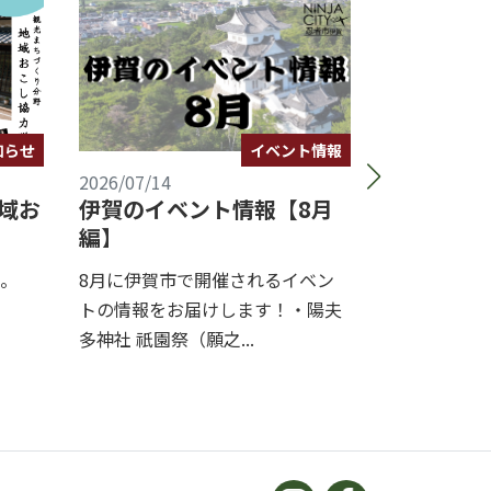
イベント情報
知らせ
2026/07/14
2026/07/13
伊賀のイベント情報【8月
域お
夏休み企
編】
よう忍者
ます！
8月に伊賀市で開催されるイベン
。
上野公園にあ
トの情報をお届けします！・陽夫
にて、夏休み
多神社 祇園祭（願之...
よう忍者と侍」