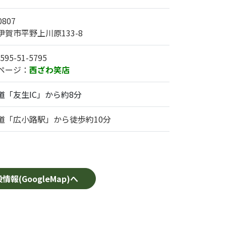
0807
伊賀市平野上川原133-8
595-51-5795
ページ：
西ざわ笑店
道「友生IC」から約8分
道「広小路駅」から徒歩約10分
情報(GoogleMap)へ