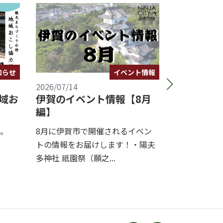
イベント情報
知らせ
2026/07/14
2026/07/13
伊賀のイベント情報【8月
域お
夏休み企
編】
よう忍者
ます！
8月に伊賀市で開催されるイベン
。
上野公園にあ
トの情報をお届けします！・陽夫
にて、夏休み
多神社 祇園祭（願之...
よう忍者と侍」